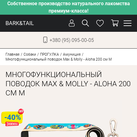
Собственное производство натурального лакомства
премиум-класса!
BARK&TAIL
+380 (95) 095-00-05
УКР
РУС
Главная
Собаки
ПРОГУЛКА
Амуниция
Многофункциональный поводок Max & Molly - Aloha 200 см M
УХОД
МНОГОФУНКЦИОНАЛЬНЫЙ
ЗАБОТА
ПОВОДОК MAX & MOLLY - ALOHA 200
СМ M
ОТ ЖАРЫ
НАШЕ ПРОИЗВОДСТВО
НОВИНКИ
-40%
АКЦИИ
ДЛЯ КОТОВ