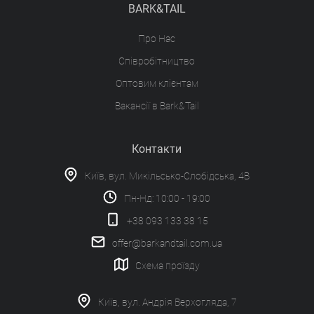
BARK&TAIL
Про Нас
Співробітництво
Оптовим клієнтам
Вакансії в Bark&Tail
Контакти
Київ, вул. Микільсько-Слобідська, 4В
Пн-Нд: 10:00 - 19:00
+38 093 133 38 15
offer@barkandtail.com.ua
Схема проїзду
Київ, вул. Андрія Верхогляда, 7