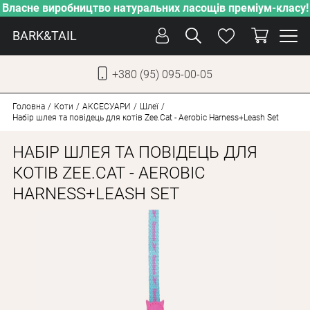
Власне виробництво натуральних ласощів преміум-класу!
BARK&TAIL
+380 (95) 095-00-05
УКР
РУС
Головна
Коти
АКСЕСУАРИ
Шлеї
Набір шлея та повідець для котів Zee.Cat - Aerobic Harness+Leash Set
ДОГЛЯД
НАБІР ШЛЕЯ ТА ПОВІДЕЦЬ ДЛЯ
ПІКЛУВАННЯ
КОТІВ ZEE.CAT - AEROBIC
HARNESS+LEASH SET
ВІД СПЕКИ
ВЛАСНЕ ВИРОБНИЦТВО
НОВИНКИ
АКЦІЇ
ДЛЯ СОБАК