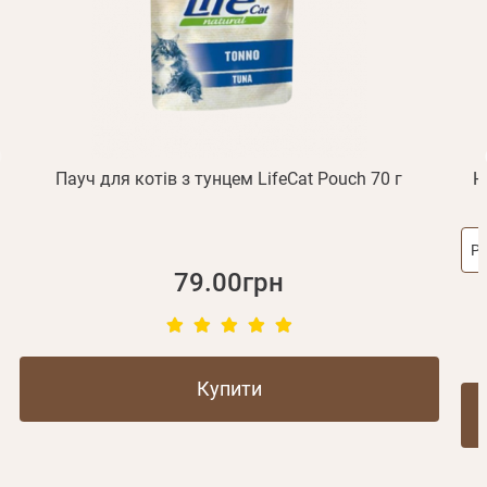
Відправити
Не прийшов лист?
Повторити відправку
Реєстрація
Відправити
Пароль
Згадали пароль?
або з допомогою
Пауч для котів з тунцем LifeCat Pouch 70 г
Н
Зареєструватися
Ро
79.00грн
Купити