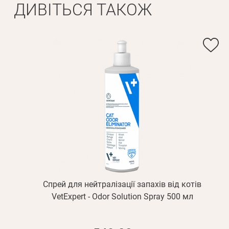
ДИВІТЬСЯ ТАКОЖ
Ім'я*
Вам н
Прізвище*
Спрей для нейтралізації запахів від котів
VetExpert - Odor Solution Spray 500 мл