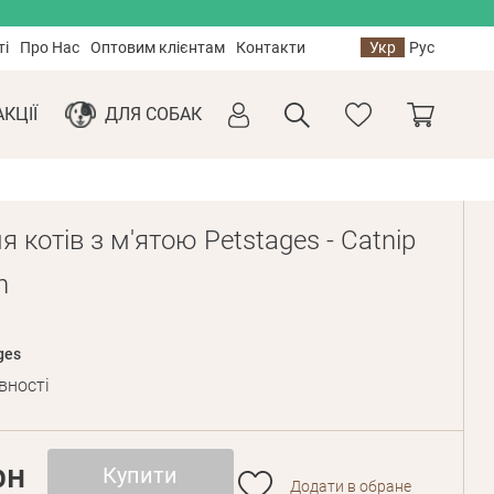
ті
Про Нас
Оптовим клієнтам
Контакти
Укр
Рус
АКЦІЇ
ДЛЯ СОБАК
я котів з м'ятою Petstages - Catnip
h
ges
вності
рн
Купити
Додати в обране