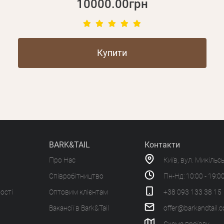
10000.00грн
Купити
BARK&TAIL
Контакти
Про Нас
Київ, вул. Микільс
Співробітництво
Пн-Нд: 10:00 - 19:0
ості
Оптовим клієнтам
+38 093 133 38 15
Вакансії в Bark&Tail
offer@barkandtail.