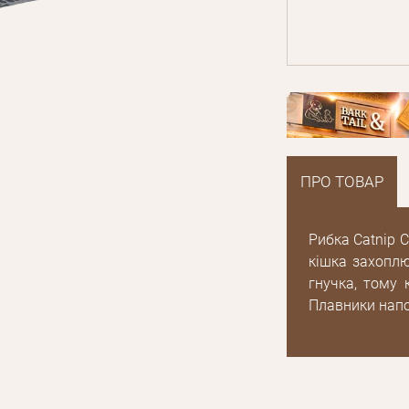
ПРО ТОВАР
Рибка Catnip C
кішка захоплю
гнучка, тому 
Плавники напо
E mail
Пароль
Новий пароль