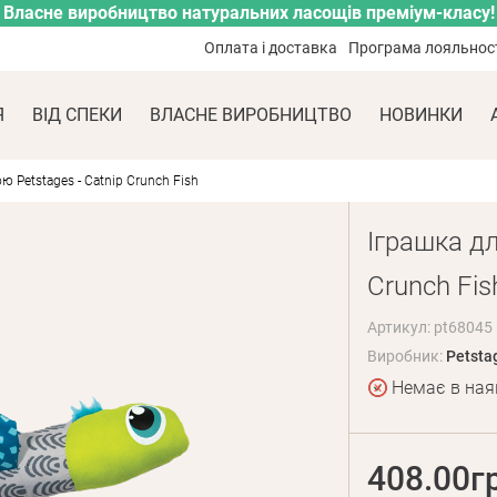
Власне виробництво натуральних ласощів преміум-класу!
Оплата і доставка
Програма лояльнос
Я
ВІД СПЕКИ
ВЛАСНЕ ВИРОБНИЦТВО
НОВИНКИ
ю Petstages - Catnip Crunch Fish
Іграшка дл
Crunch Fis
Артикул: pt68045
Виробник:
Petsta
Немає в ная
408.00г