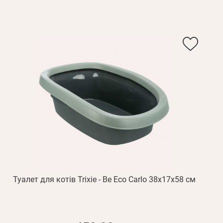
Пароль
дження
Повторіть
пароль
Зареєструватися
Туалет для котів Trixie - Be Eco Carlo 38х17х58 см