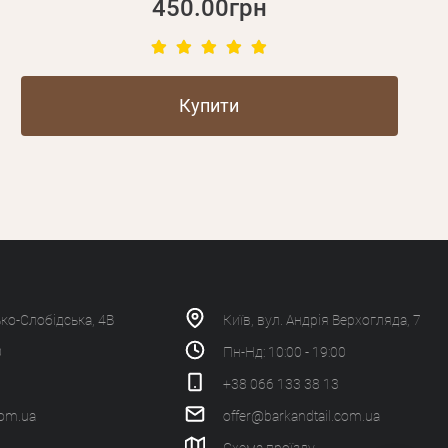
450.00грн
Купити
ько-Слобідська, 4В
Київ, вул. Андрія Верхогляда, 7
0
Пн-Нд: 10:00 - 19:00
+38 066 133 38 13
com.ua
offer@barkandtail.com.ua