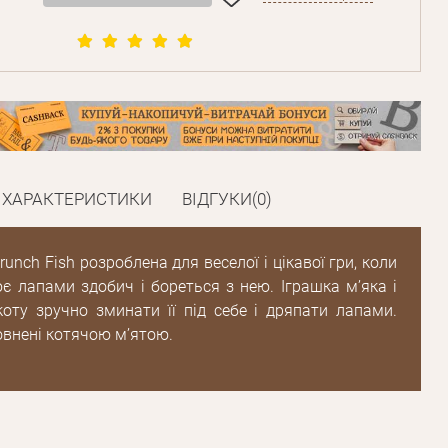
ХАРАКТЕРИСТИКИ
ВІДГУКИ(0)
runch Fish розроблена для веселої і цікавої гри, коли
є лапами здобич і бореться з нею. Іграшка м’яка і
коту зручно зминати її під себе і дряпати лапами.
внені котячою м’ятою.
Пароль