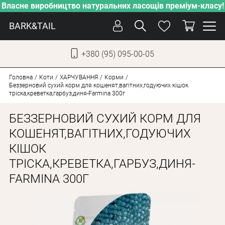
Власне виробництво натуральних ласощів преміум-класу!
BARK&TAIL
+380 (95) 095-00-05
УКР
РУС
Головна
Коти
ХАРЧУВАННЯ
Корми
Беззерновий сухий корм для кошенят,вагітних,годуючих кішок
тріска,креветка,гарбуз,диня-Farmina 300г
ДОГЛЯД
БЕЗЗЕРНОВИЙ СУХИЙ КОРМ ДЛЯ
ПІКЛУВАННЯ
КОШЕНЯТ,ВАГІТНИХ,ГОДУЮЧИХ
ВІД СПЕКИ
КІШОК
ВЛАСНЕ ВИРОБНИЦТВО
ТРІСКА,КРЕВЕТКА,ГАРБУЗ,ДИНЯ-
НОВИНКИ
FARMINA 300Г
АКЦІЇ
ДЛЯ СОБАК