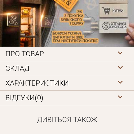
ПРО ТОВАР
Особисті дані
СКЛАД
ХАРАКТЕРИСТИКИ
ВІДГУКИ(0)
ДИВІТЬСЯ ТАКОЖ
Забули пароль?