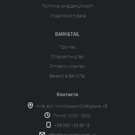
Політика конфіденційності
Угода користувача
BARK&TAIL
Про Нас
Співробітництво
Оптовим клієнтам
Вакансії в Bark&Tail
Контакти
Київ, вул. Микільсько-Слобідська, 4В
Пн-Нд: 10:00 - 19:00
+38 093 133 38 15