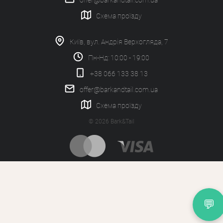
offer@barkandtail.com.ua
Схема проїзду
Київ, вул. Андрія Верхогляда, 7
Пн-Нд: 10:00 - 19:00
+38 066 133 38 13
offer@barkandtail.com.ua
Схема проїзду
© 2026 Bark&Tail
💬