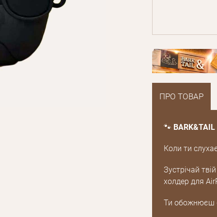
ПРО ТОВАР
🐾
BARK&TAIL 
Коли ти слуха
Зустрічай тві
холдер для Air
Ти обожнюєш с