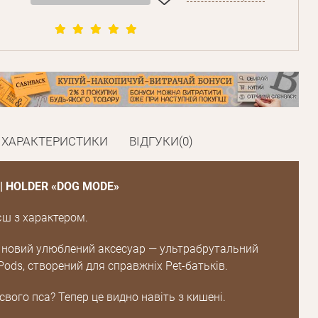
ХАРАКТЕРИСТИКИ
ВІДГУКИ(0)
| HOLDER «DOG MODE»
єш з характером.
й новий улюблений аксесуар — ультрабрутальний
Pods, створений для справжніх Pet-батьків.
вого пса? Тепер це видно навіть з кишені.