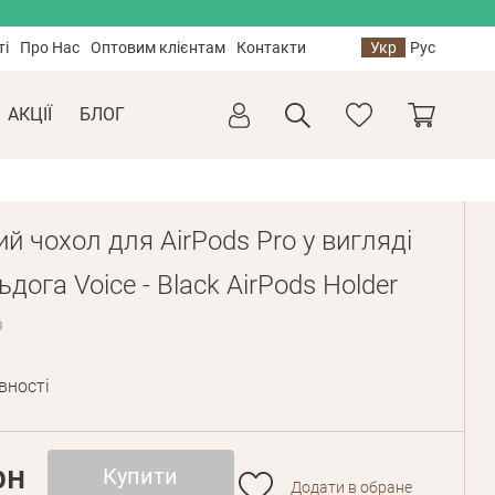
ті
Про Нас
Оптовим клієнтам
Контакти
Укр
Рус
АКЦІЇ
БЛОГ
й чохол для AirPods Pro у вигляді
дога Voice - Black AirPods Holder
9
вності
рн
Купити
Додати в обране