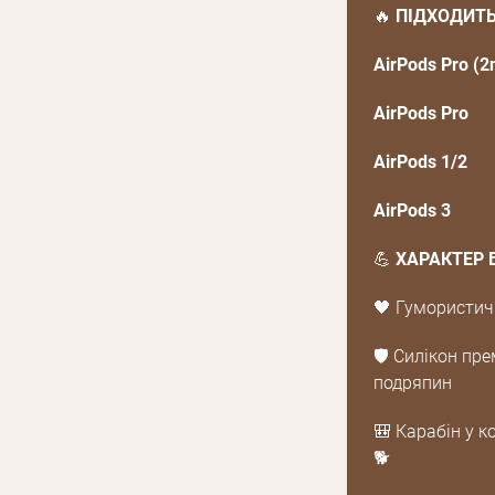
🔥
ПІДХОДИТЬ
AirPods Pro (2
AirPods Pro
AirPods 1/2
AirPods 3
💪
ХАРАКТЕР 
🖤 Гумористич
E mail
🛡 Силікон пре
подряпин
Пароль
🎒 Карабін у к
Новий пароль
Забули пароль?
Ел.
🐕
E mail
пошта*
а пошту буде відправлено лист з посиланням для підтвер