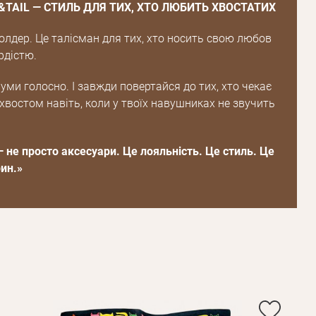
K&TAIL — СТИЛЬ ДЛЯ ТИХ, ХТО ЛЮБИТЬ ХВОСТАТИХ
Повторіть
пароль
олдер. Це талісман для тих, хто носить свою любов
рдістю.
Зареєструватися
ми голосно. І завжди повертайся до тих, хто чекає
хвостом навіть, коли у твоїх навушниках не звучить
— не просто аксесуари. Це лояльність. Це стиль. Це
ин.»