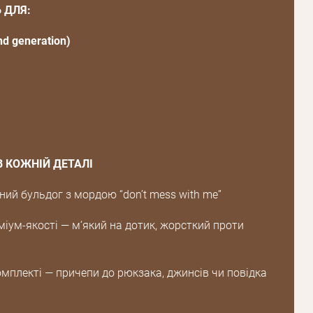
 ДЛЯ:
nd generation)
В КОЖНІЙ ДЕТАЛІ
ний бульдог з мордою “don’t mess with me”
міум-якості — м’який на дотик, жорсткий проти
Пароль
омплекті — причепи до рюкзака, джинсів чи повідка
Пароль
дження