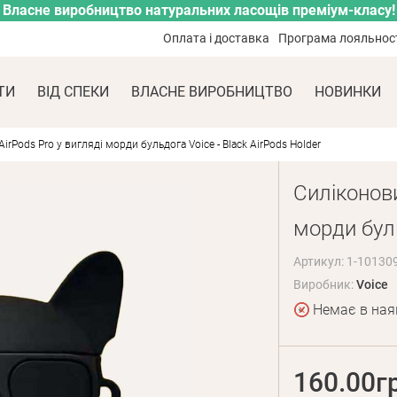
Власне виробництво натуральних ласощів преміум-класу!
Оплата і доставка
Програма лояльнос
ТИ
ВІД СПЕКИ
ВЛАСНЕ ВИРОБНИЦТВО
НОВИНКИ
rPods Pro у вигляді морди бульдога Voice - Black AirPods Holder
Силіконови
морди буль
Артикул: 1-10130
Виробник:
Voice
Немає в ная
160.00г