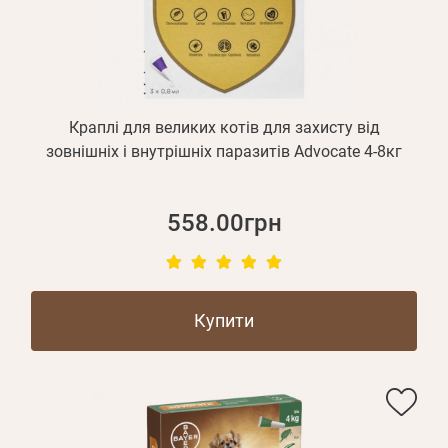
Оплата і доставка
Програма лояльності
Про Нас
Оптовим клієнтам
Краплі для великих котів для захисту від
Контакти
зовнішніх і внутрішніх паразитів Advocate 4-8кг
+380 (95) 095-00-05
558.00грн
Купити