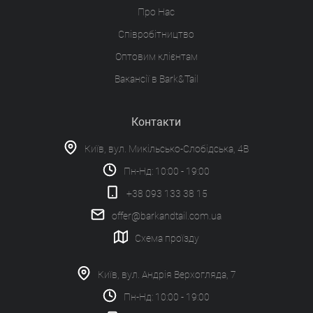
Про Нас
Співробітництво
Оптовим клієнтам
Вакансії в Bark&Tail
Контакти
Київ, вул. Микільсько-Слобідська, 4В
Пн-Нд: 10:00 - 19:00
+38 093 133 38 15
offer@barkandtail.com.ua
Схема проїзду
Київ, вул. Андрія Верхогляда, 7
Пн-Нд: 10:00 - 19:00