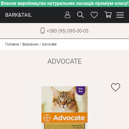
Власне виробництво натуральних ласощів преміум-класу!
BARK&TAIL
+380 (95) 095-00-05
УКР
РУС
Головна
Виробник
Advocate
ADVOCATE
СОБАКИ
КОТИ
ВІД СПЕКИ
ВЛАСНЕ ВИРОБНИЦТВО
НОВИНКИ
АКЦІЇ
БЛОГ