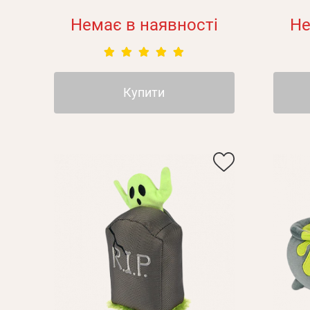
Немає в наявності
Не
Купити
Особисті дані
Ім'я*
Вам н
Прізвище*