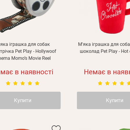
'яка іграшка для собак
М'яка іграшка для соб
трічка Pet Play - Hollywoof
шоколад Pet Play - Hot 
nema Momo’s Movie Reel
має в наявності
Немає в наяв
Купити
Купити