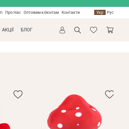
ті
Про Нас
Оптовим клієнтам
Контакти
Укр
Рус
АКЦІЇ
БЛОГ