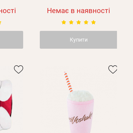
ності
Немає в наявності
Купити
Пароль
Пароль
дження
Повторіть
пароль
Зареєструватися