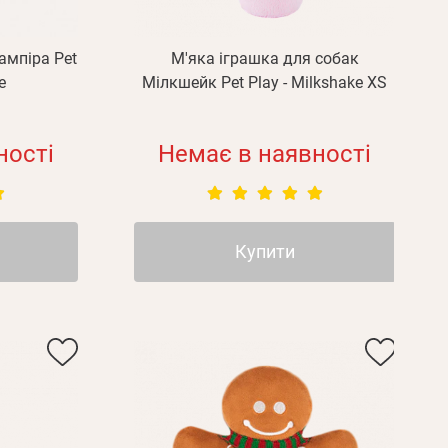
ампіра Pet
М'яка іграшка для собак
e
Мілкшейк Pet Play - Milkshake XS
ності
Немає в наявності
Купити