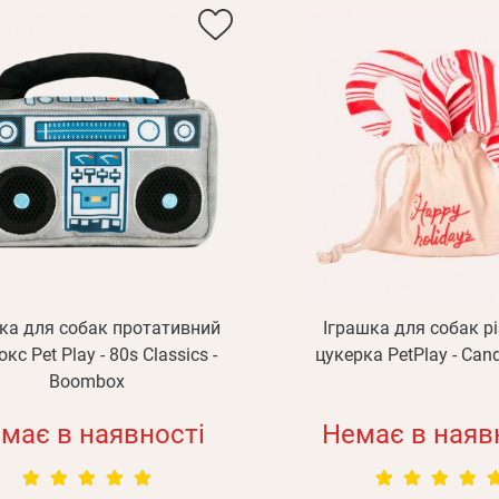
ка для собак протативний
Іграшка для собак р
кс Pet Play - 80s Classics -
цукерка PetPlay - Can
Boombox
має в наявності
Немає в наяв