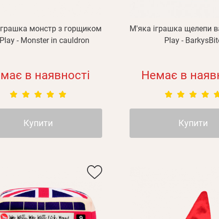
іграшка монстр з горщиком
М'яка іграшка щелепи в
 Play - Monster in cauldron
Play - BarkysBit
має в наявності
Немає в наяв
Купити
Купити