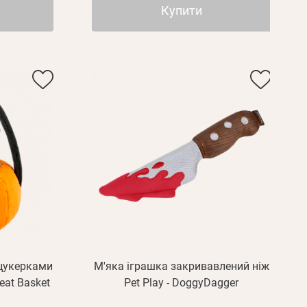
Купити
 цукерками
М'яка іграшка закривавлений ніж
reat Basket
Pet Play - DoggyDagger