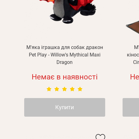
М'яка іграшка для собак дракон
М
Pet Play - Willow's Mythical Maxi
кінос
Dragon
Ci
Немає в наявності
Не
Купити