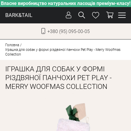
Власне виробництво натуральних ласощів преміум-класу!
BARK&TAIL
+380 (95) 095-00-05
УКР
РУС
Головна
Іграшка для собак у формі різдвяної панчохи Pet Play - Merry Woofmas
Collection
СОБАКИ
ІГРАШКА ДЛЯ СОБАК У ФОРМІ
КОТИ
РІЗДВЯНОЇ ПАНЧОХИ PET PLAY -
ВІД СПЕКИ
MERRY WOOFMAS COLLECTION
ВЛАСНЕ ВИРОБНИЦТВО
НОВИНКИ
АКЦІЇ
БЛОГ