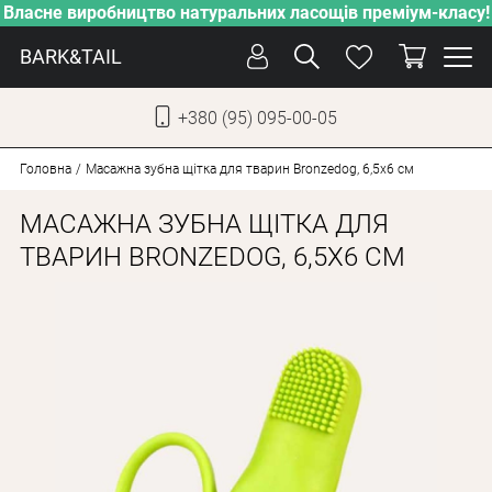
Власне виробництво натуральних ласощів преміум-класу!
BARK&TAIL
+380 (95) 095-00-05
УКР
РУС
Головна
Масажна зубна щітка для тварин Bronzedog, 6,5х6 см
МАСАЖНА ЗУБНА ЩІТКА ДЛЯ
СОБАКИ
ТВАРИН BRONZEDOG, 6,5Х6 СМ
КОТИ
ВІД СПЕКИ
ВЛАСНЕ ВИРОБНИЦТВО
НОВИНКИ
АКЦІЇ
БЛОГ