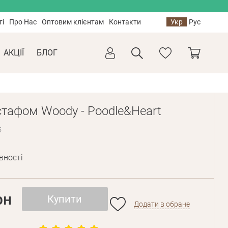
ті
Про Нас
Оптовим клієнтам
Контакти
Укр
Рус
АКЦІЇ
БЛОГ
стафом Woody - Poodle&Heart
5
вності
рн
Купити
Додати в обране