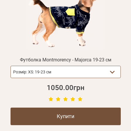
Ваш номер
ваш обліковий запис не підтверджена
Відправити
телефону*
Не прийшов лист?
Повторити відправку
Реєстрація
Відправити
Згадали пароль?
Отримувати повідомлення про новинки,
або з допомогою
знижки, акції
Футболка Montmorency - Majorca 19-23 см
Розмір:
XS: 19-23 см
1050.00грн
Купити