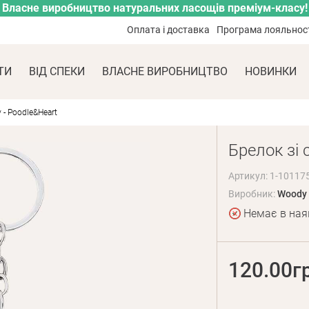
Власне виробництво натуральних ласощів преміум-класу!
Оплата і доставка
Програма лояльнос
ТИ
ВІД СПЕКИ
ВЛАСНЕ ВИРОБНИЦТВО
НОВИНКИ
- Poodle&Heart
Брелок зі 
Артикул: 1-10117
Виробник:
Woody
Немає в ная
120.00г