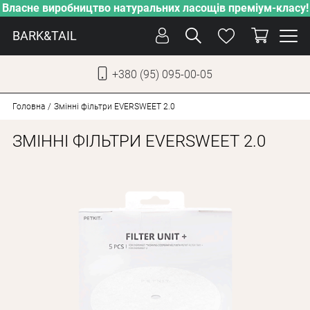
Власне виробництво натуральних ласощів преміум-класу!
BARK&TAIL
+380 (95) 095-00-05
УКР
РУС
Головна
Змінні фільтри EVERSWEET 2.0
ЗМІННІ ФІЛЬТРИ EVERSWEET 2.0
СОБАКИ
КОТИ
ВІД СПЕКИ
ВЛАСНЕ ВИРОБНИЦТВО
НОВИНКИ
АКЦІЇ
БЛОГ