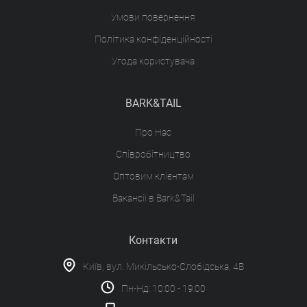
Умови повернення
Політика конфіденційності
Угода користувача
BARK&TAIL
Про Нас
Співробітництво
Оптовим клієнтам
Вакансії в Bark&Tail
Контакти
Київ, вул. Микільсько-Слобідська, 4В
Пн-Нд: 10:00 - 19:00