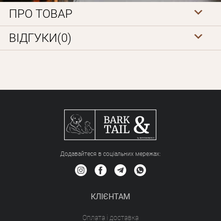
ваш обліковий запис не підтверджена
Відправити
Не прийшов лист?
Повторити відправку
ПРО ТОВАР
Реєстрація
Відправити
Пароль
Згадали пароль?
ВІДГУКИ(0)
або з допомогою
Зареєструватися
Додавайтеся в соціальних мережах:
КЛІЄНТАМ
Оплата і доставка