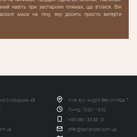
ний навіть при застарілих плямах, що в'їлися. Він
асохлі маси на піну, яку досить просто витерти
ько-Слобідська, 4В
Київ, вул. Андрія Верхогляда, 7
0
Пн-Нд: 10:00 - 19:00
+38 066 133 38 13
com.ua
offer@barkandtail.com.ua