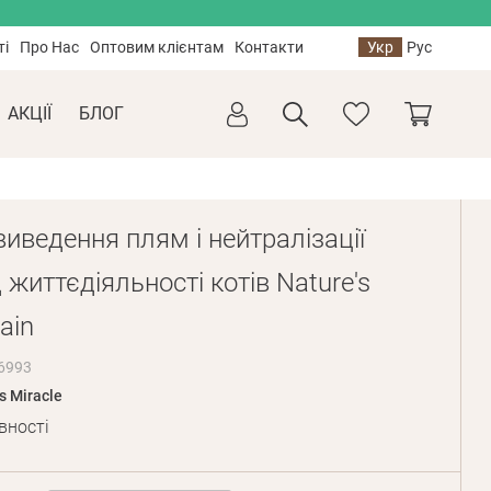
ті
Про Нас
Оптовим клієнтам
Контакти
Укр
Рус
АКЦІЇ
БЛОГ
виведення плям і нейтралізації
д життєдіяльності котів Nature's
tain
6993
s Miracle
вності