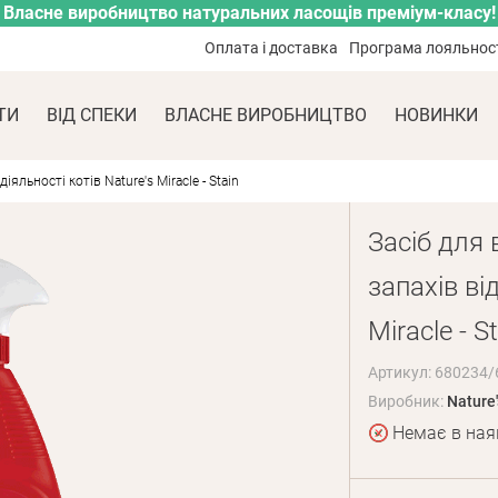
Власне виробництво натуральних ласощів преміум-класу!
Оплата і доставка
Програма лояльнос
ТИ
ВІД СПЕКИ
ВЛАСНЕ ВИРОБНИЦТВО
НОВИНКИ
яльності котів Nature's Miracle - Stain
Засіб для 
запахів ві
Miracle - S
Артикул: 680234/
Виробник:
Nature'
Немає в ная