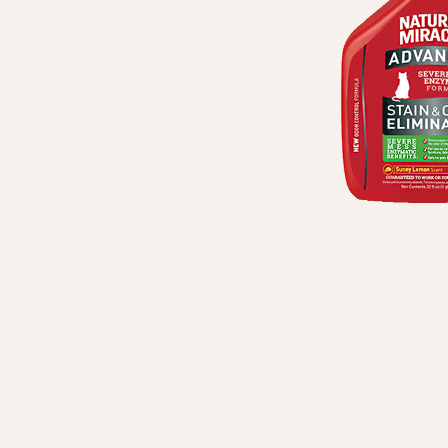
Особисті дані
Ім'я*
Вам н
Прізвище*