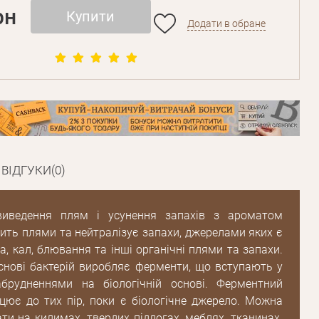
рн
Купити
Додати в обране
Пароль
ВІДГУКИ(0)
Пароль
дження
виведення плям і усунення запахів з ароматом
Повторіть
пароль
ить плями та нейтралізує запахи, джерелами яких є
ча, кал, блювання та інші органічні плями та запахи.
нові бактерій виробляє ферменти, що вступають у
Зареєструватися
абрудненнями на біологічній основі. Ферментний
ює до тих пір, поки є біологічне джерело. Можна
ти на килимах, твердих підлогах, меблях, тканинах.