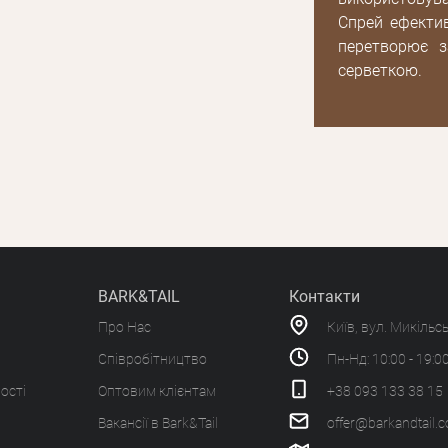
Спрей ефектив
перетворює з
серветкою.
BARK&TAIL
Контакти
Про Нас
Київ, вул. Микільс
Співробітництво
Пн-Нд: 10:00 - 19:0
ості
Оптовим клієнтам
+38 093 133 38 15
Вакансії в Bark&Tail
offer@barkandtail.