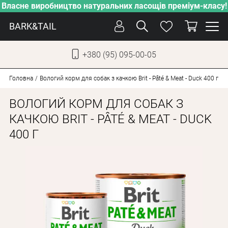
Власне виробництво натуральних ласощів преміум-класу!
BARK&TAIL
+380 (95) 095-00-05
УКР
РУС
Головна
Вологий корм для собак з качкою Brit - Pâté & Meat - Duck 400 г
ВОЛОГИЙ КОРМ ДЛЯ СОБАК З
СОБАКИ
КАЧКОЮ BRIT - PÂTÉ & MEAT - DUCK
КОТИ
400 Г
ВІД СПЕКИ
ВЛАСНЕ ВИРОБНИЦТВО
НОВИНКИ
АКЦІЇ
БЛОГ