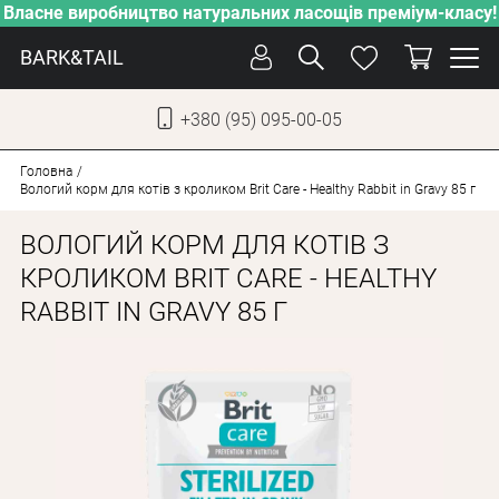
Власне виробництво натуральних ласощів преміум-класу!
BARK&TAIL
+380 (95) 095-00-05
УКР
РУС
Головна
Вологий корм для котів з кроликом Brit Care - Healthy Rabbit in Gravy 85 г
СОБАКИ
ВОЛОГИЙ КОРМ ДЛЯ КОТІВ З
КОТИ
КРОЛИКОМ BRIT CARE - HEALTHY
RABBIT IN GRAVY 85 Г
ВІД СПЕКИ
ВЛАСНЕ ВИРОБНИЦТВО
НОВИНКИ
АКЦІЇ
БЛОГ