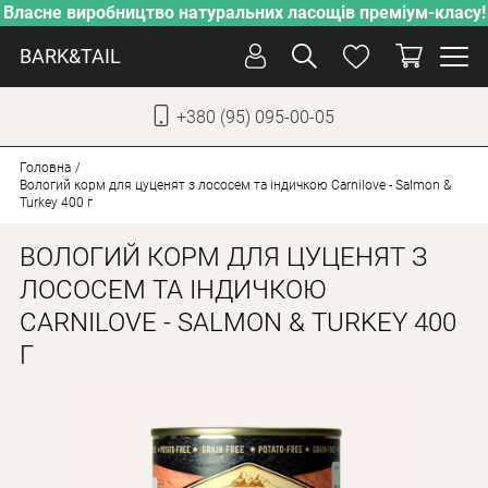
Власне виробництво натуральних ласощів преміум-класу!
BARK&TAIL
+380 (95) 095-00-05
УКР
РУС
Головна
Вологий корм для цуценят з лососем та індичкою Carnilove - Salmon &
Turkey 400 г
СОБАКИ
ВОЛОГИЙ КОРМ ДЛЯ ЦУЦЕНЯТ З
КОТИ
ЛОСОСЕМ ТА ІНДИЧКОЮ
ВІД СПЕКИ
CARNILOVE - SALMON & TURKEY 400
ВЛАСНЕ ВИРОБНИЦТВО
Г
НОВИНКИ
АКЦІЇ
БЛОГ