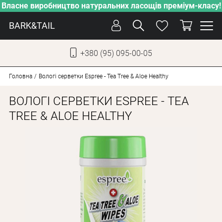
Власне виробництво натуральних ласощів преміум-класу!
BARK&TAIL
+380 (95) 095-00-05
УКР
РУС
Головна
Вологі серветки Espree - Tea Tree & Aloe Healthy
ВОЛОГІ СЕРВЕТКИ ESPREE - TEA
СОБАКИ
TREE & ALOE HEALTHY
КОТИ
ВІД СПЕКИ
ВЛАСНЕ ВИРОБНИЦТВО
НОВИНКИ
АКЦІЇ
БЛОГ