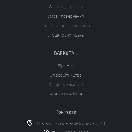
Оплата і доставка
Умови повернення
Політика конфіденційності
Угода користувача
BARK&TAIL
Про Нас
Співробітництво
Оптовим клієнтам
Вакансії в Bark&Tail
Контакти
Київ, вул. Микільсько-Слобідська, 4В