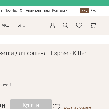
ті
Про Нас
Оптовим клієнтам
Контакти
Укр
Рус
АКЦІЇ
БЛОГ
ветки для кошенят Espree - Kitten
вності
рн
Купити
Додати в обране