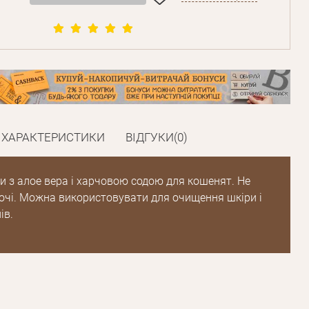
Пароль
Пароль
дження
ХАРАКТЕРИСТИКИ
ВІДГУКИ(0)
Повторіть
пароль
и з алое вера і харчовою содою для кошенят. Не
чі. Можна використовувати для очищення шкіри і
Зареєструватися
ів.