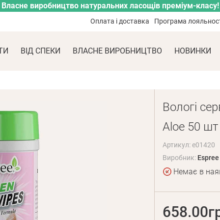
Власне виробництво натуральних ласощів преміум-класу!
Оплата і доставка
Програма лояльнос
ТИ
ВІД СПЕКИ
ВЛАСНЕ ВИРОБНИЦТВО
НОВИНКИ
Вологі сер
Aloe 50 шт
Артикул: e01420
Виробник:
Espree
Немає в ная
658.00г