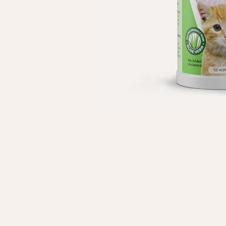
Особисті дані
Ім'я*
Вам н
Прізвище*