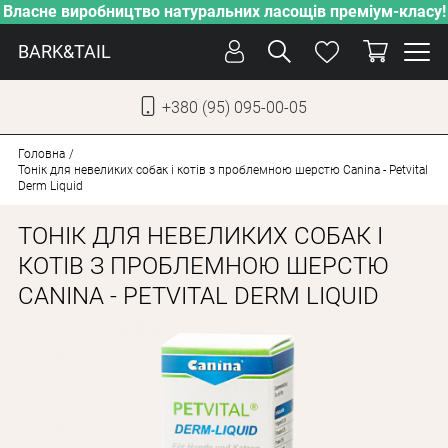
Власне виробництво натуральних ласощів преміум-класу!
BARK&TAIL
+380 (95) 095-00-05
УКР
РУС
Головна
Тонік для невеликих собак і котів з проблемною шерстю Canina - Petvital
Derm Liquid
СОБАКИ
ТОНІК ДЛЯ НЕВЕЛИКИХ СОБАК І
КОТИ
КОТІВ З ПРОБЛЕМНОЮ ШЕРСТЮ
ВІД СПЕКИ
CANINA - PETVITAL DERM LIQUID
ВЛАСНЕ ВИРОБНИЦТВО
НОВИНКИ
АКЦІЇ
БЛОГ