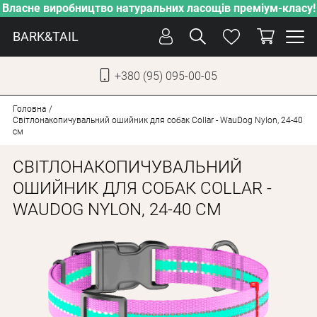
Власне виробництво натуральних ласощів преміум-класу!
BARK&TAIL
+380 (95) 095-00-05
УКР
РУС
Головна
Світлонакопичувальний ошийник для собак Collar - WauDog Nylon, 24-40
см
СОБАКИ
СВІТЛОНАКОПИЧУВАЛЬНИЙ
КОТИ
ОШИЙНИК ДЛЯ СОБАК COLLAR -
ВІД СПЕКИ
WAUDOG NYLON, 24-40 СМ
ВЛАСНЕ ВИРОБНИЦТВО
НОВИНКИ
АКЦІЇ
БЛОГ