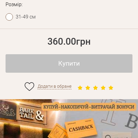
Розмір:
31-49 см
360.00грн
Купити
Особисті дані
Додати в обране