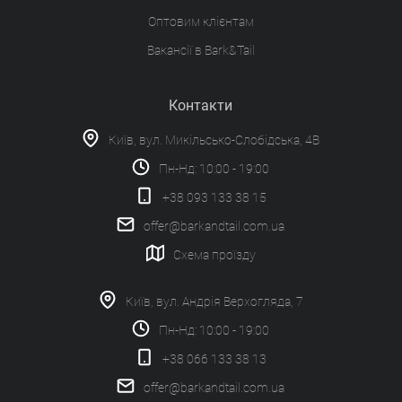
Оптовим клієнтам
Вакансії в Bark&Tail
Контакти
Київ, вул. Микільсько-Слобідська, 4В
Пн-Нд: 10:00 - 19:00
+38 093 133 38 15
offer@barkandtail.com.ua
Схема проїзду
Київ, вул. Андрія Верхогляда, 7
Пн-Нд: 10:00 - 19:00
+38 066 133 38 13
offer@barkandtail.com.ua