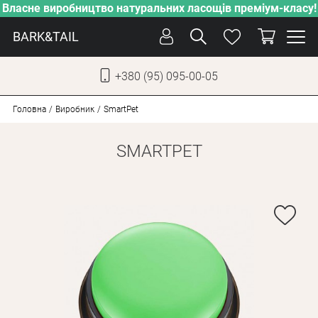
Власне виробництво натуральних ласощів преміум-класу!
BARK&TAIL
+380 (95) 095-00-05
УКР
РУС
Головна
Виробник
SmartPet
SMARTPET
СОБАКИ
КОТИ
ВІД СПЕКИ
ВЛАСНЕ ВИРОБНИЦТВО
НОВИНКИ
АКЦІЇ
БЛОГ