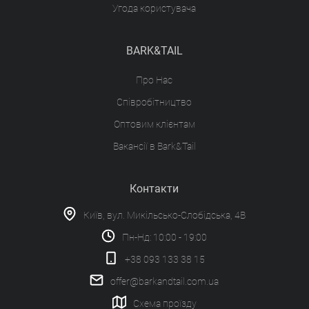
Угода користувача
BARK&TAIL
Про Нас
Співробітництво
Оптовим клієнтам
Вакансії в Bark&Tail
Контакти
Київ, вул. Микільсько-Слобідська, 4В
Пн-Нд: 10:00 - 19:00
+38 093 133 38 15
offer@barkandtail.com.ua
Схема проїзду