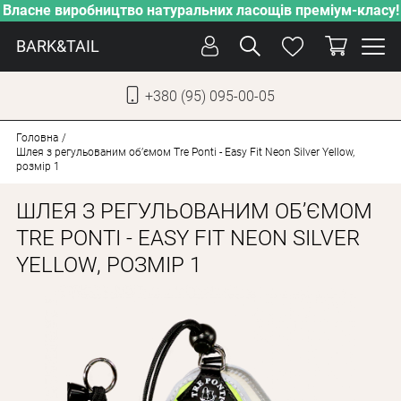
Власне виробництво натуральних ласощів преміум-класу!
BARK&TAIL
+380 (95) 095-00-05
УКР
РУС
Головна
Шлея з регульованим об’ємом Tre Ponti - Easy Fit Neon Silver Yellow,
розмір 1
СОБАКИ
ШЛЕЯ З РЕГУЛЬОВАНИМ ОБ’ЄМОМ
КОТИ
TRE PONTI - EASY FIT NEON SILVER
ВІД СПЕКИ
YELLOW, РОЗМІР 1
ВЛАСНЕ ВИРОБНИЦТВО
НОВИНКИ
АКЦІЇ
БЛОГ