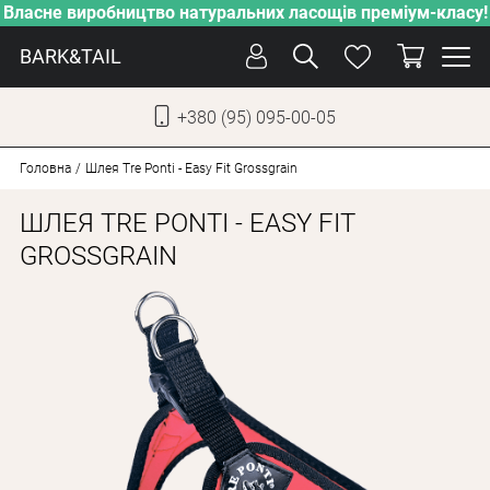
Власне виробництво натуральних ласощів преміум-класу!
BARK&TAIL
+380 (95) 095-00-05
УКР
РУС
Головна
Шлея Tre Ponti - Easy Fit Grossgrain
ШЛЕЯ TRE PONTI - EASY FIT
СОБАКИ
GROSSGRAIN
КОТИ
ВІД СПЕКИ
ВЛАСНЕ ВИРОБНИЦТВО
НОВИНКИ
АКЦІЇ
БЛОГ