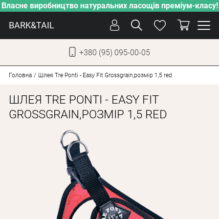
Власне виробництво натуральних ласощів преміум-класу!
BARK&TAIL
+380 (95) 095-00-05
УКР
РУС
Головна
Шлея Tre Ponti - Easy Fit Grossgrain,розмір 1,5 red
ШЛЕЯ TRE PONTI - EASY FIT
СОБАКИ
GROSSGRAIN,РОЗМІР 1,5 RED
КОТИ
ВІД СПЕКИ
ВЛАСНЕ ВИРОБНИЦТВО
НОВИНКИ
АКЦІЇ
БЛОГ