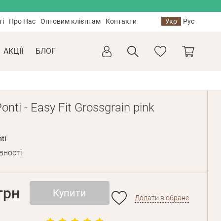
ті
Про Нас
Оптовим клієнтам
Контакти
Укр
Рус
АКЦІЇ
БЛОГ
nti - Easy Fit Grossgrain pink
ti
вності
грн
Купити
Додати в обране