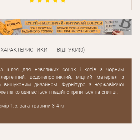
Пароль
Пароль
ХАРАКТЕРИСТИКИ
ВІДГУКИ(0)
дження
Повторіть
на шлея для невеликих собак і котів з чорним
пароль
алергенний, водонепроникний, міцний матеріал з
а вишуканим дизайном. Фурнітура з нержавіючої
же легко одягається і надійно кріпиться на спинці.
Зареєструватися
мір 1.5: вага тварини 3-4 кг