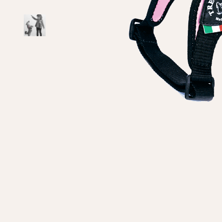
Особисті дані
Ім'я*
Вам н
Прізвище*