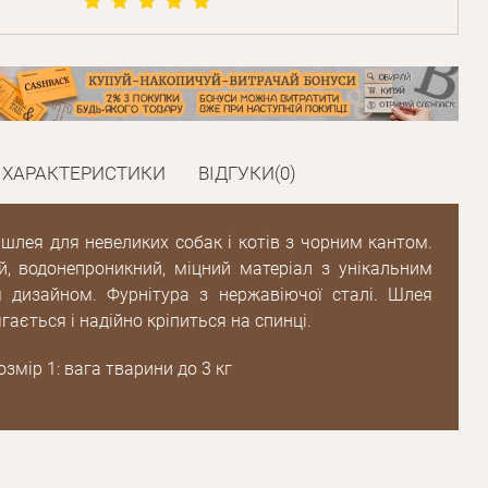
Пароль
Пароль
ХАРАКТЕРИСТИКИ
ВІДГУКИ(0)
дження
Повторіть
шлея для невеликих собак і котів з чорним кантом.
пароль
й, водонепроникний, міцний матеріал з унікальним
 дизайном. Фурнітура з нержавіючої сталі. Шлея
гається і надійно кріпиться на спинці.
Зареєструватися
змір 1: вага тварини до 3 кг