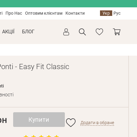
ті
Про Нас
Оптовим клієнтам
Контакти
Укр
Рус
АКЦІЇ
БЛОГ
nti - Easy Fit Classic
ti
вності
рн
Купити
Додати в обране