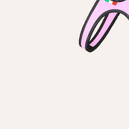
Особисті дані
Ім'я*
Вам н
Прізвище*