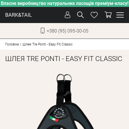
Власне виробництво натуральних ласощів преміум-класу!
BARK&TAIL
+380 (95) 095-00-05
УКР
РУС
Головна
Шлея Tre Ponti - Easy Fit Classic
ШЛЕЯ TRE PONTI - EASY FIT CLASSIC
СОБАКИ
КОТИ
ВІД СПЕКИ
ВЛАСНЕ ВИРОБНИЦТВО
НОВИНКИ
АКЦІЇ
БЛОГ