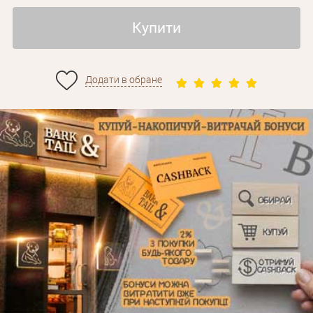
Купити
Додати в обране
Особисті дані
Забули пароль?
Вам на пошту буде відправлено лист з посиланням