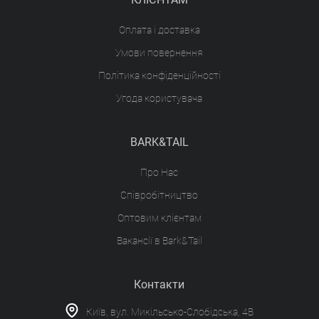
Оплата і доставка
Умови повернення
Політика конфіденційності
Угода користувача
BARK&TAIL
Про Нас
Співробітництво
Оптовим клієнтам
Вакансії в Bark&Tail
Контакти
Київ, вул. Микільсько-Слобідська, 4В