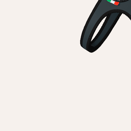
Особисті дані
Ім'я*
Вам н
Прізвище*