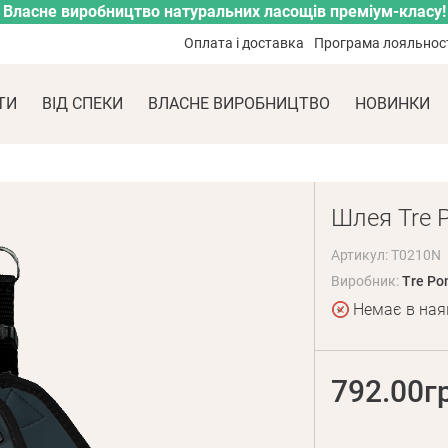
Власне виробництво натуральних ласощів преміум-класу!
Оплата і доставка
Програма лояльнос
ТИ
ВІД СПЕКИ
ВЛАСНЕ ВИРОБНИЦТВО
НОВИНКИ
Шлея Tre Po
Артикул: T0210N
Виробник:
Tre Pon
Немає в ная
792.00г