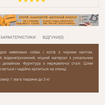
Пароль
Пароль
ХАРАКТЕРИСТИКИ
ВІДГУКИ(0)
дження
Повторіть
для невеликих собак і котів з чорним кантом.
пароль
й, водонепроникний, міцний матеріал з унікальним
 дизайном. Фурнітура з нержавіючої сталі. Шлея
гається і надійно кріпиться на спинці.
Зареєструватися
змір 1: вага тварини до 3 кг