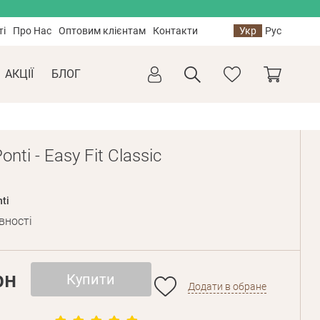
ті
Про Нас
Оптовим клієнтам
Контакти
Укр
Рус
АКЦІЇ
БЛОГ
nti - Easy Fit Classic
ti
вності
рн
Купити
Додати в обране