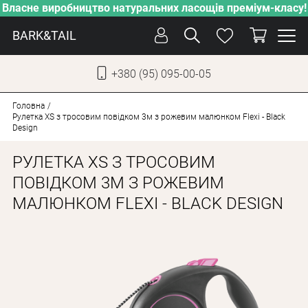
Власне виробництво натуральних ласощів преміум-класу!
BARK&TAIL
+380 (95) 095-00-05
УКР
РУС
Головна
Рулетка XS з тросовим повідком 3м з рожевим малюнком Flexi - Black
Design
СОБАКИ
РУЛЕТКА XS З ТРОСОВИМ
КОТИ
ПОВІДКОМ 3М З РОЖЕВИМ
ВІД СПЕКИ
МАЛЮНКОМ FLEXI - BLACK DESIGN
ВЛАСНЕ ВИРОБНИЦТВО
НОВИНКИ
АКЦІЇ
БЛОГ