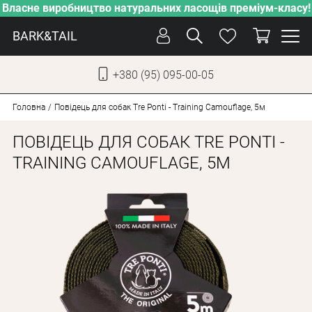
Власне виробництво натуральних ласощів преміум-класу!
BARK&TAIL
+380 (95) 095-00-05
УКР
РУС
Головна
Повідець для собак Tre Ponti - Training Camouflage, 5м
ПОВІДЕЦЬ ДЛЯ СОБАК TRE PONTI -
СОБАКИ
TRAINING CAMOUFLAGE, 5М
КОТИ
ВІД СПЕКИ
ВЛАСНЕ ВИРОБНИЦТВО
НОВИНКИ
АКЦІЇ
БЛОГ