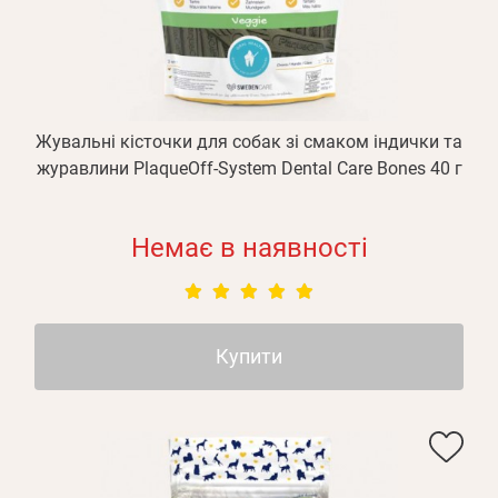
Оплата і доставка
Програма лояльності
Про Нас
Оптовим клієнтам
Жувальні кісточки для собак зі смаком індички та
Контакти
журавлини PlaqueOff-System Dental Care Bones 40 г
+380 (95) 095-00-05
Немає в наявності
Купити