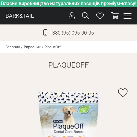
Власне виробництво натуральних ласощів преміум-класу!
BARK&TAIL
+380 (95) 095-00-05
УКР
РУС
Головна
Виробник
PlaqueOff
PLAQUEOFF
СОБАКИ
КОТИ
ВІД СПЕКИ
ВЛАСНЕ ВИРОБНИЦТВО
НОВИНКИ
АКЦІЇ
БЛОГ