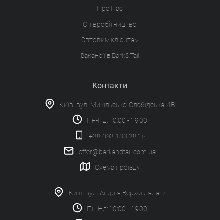
Про Нас
Співробітництво
Оптовим клієнтам
Вакансії в Bark&Tail
Контакти
Київ, вул. Микільсько-Слобідська, 4В
Пн-Нд: 10:00 - 19:00
+38 093 133 38 15
offer@barkandtail.com.ua
Схема проїзду
Київ, вул. Андрія Верхогляда, 7
Пн-Нд: 10:00 - 19:00