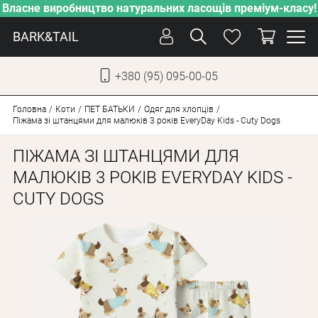
Власне виробництво натуральних ласощів преміум-класу!
BARK&TAIL
+380 (95) 095-00-05
УКР
РУС
Головна
Коти
ПЕT БАТЬКИ
Одяг для хлопців
Піжама зі штанцями для малюків 3 років EveryDay Kids - Cuty Dogs
СОБАКИ
ПІЖАМА ЗІ ШТАНЦЯМИ ДЛЯ
КОТИ
МАЛЮКІВ 3 РОКІВ EVERYDAY KIDS -
CUTY DOGS
ВІД СПЕКИ
ВЛАСНЕ ВИРОБНИЦТВО
НОВИНКИ
АКЦІЇ
БЛОГ