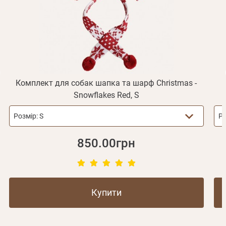
Відправити
Не прийшов лист?
Повторити відправку
Реєстрація
Відправити
Пароль
Згадали пароль?
або з допомогою
Комплект для собак шапка та шарф Christmas -
Snowflakes Red, S
Зареєструватися
Розмір:
S
Ро
850.00грн
Купити