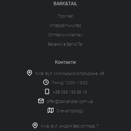
BARK&TAIL
Про Нас
Співробітництво
Оптовим клієнтам
Вакансії в Bark&Tail
Контакти
Київ, вул. Микільсько-Слобідська, 4В
Пн-Нд: 10:00 - 19:00
+38 093 133 38 15
offer@barkandtail.com.ua
Схема проїзду
Київ, вул. Андрія Верхогляда, 7