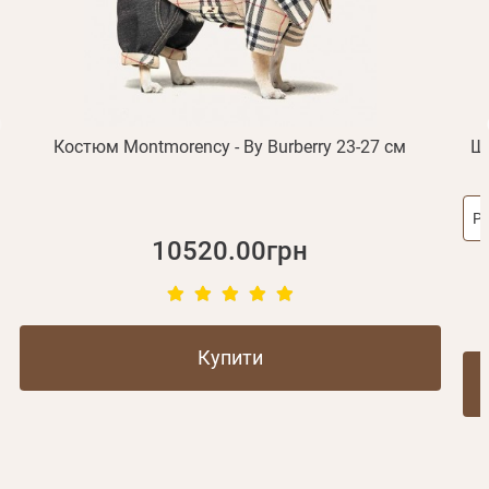
Не прийшов лист?
Повторити відправку
Реєстрація
Відправити
Пароль
Згадали пароль?
або з допомогою
Костюм Montmorency - By Burberry 23-27 см
Шл
Ро
Зареєструватися
10520.00грн
Купити