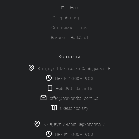
Про Нас
Співробітництво
Оптовим клієнтам
Вакансії в Bark&Tail
Контакти
Київ, вул. Микільсько-Слобідська, 4В
Пн-Нд: 10:00 - 19:00
+38 093 133 38 15
offer@barkandtail.com.ua
Схема проїзду
Київ, вул. Андрія Верхогляда, 7
Пн-Нд: 10:00 - 19:00