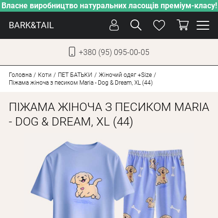
Власне виробництво натуральних ласощів преміум-класу!
BARK&TAIL
+380 (95) 095-00-05
УКР
РУС
Головна
Коти
ПЕT БАТЬКИ
Жіночий одяг +Size
Піжама жіноча з песиком Maria - Dog & Dream, ХL (44)
СОБАКИ
ПІЖАМА ЖІНОЧА З ПЕСИКОМ MARIA
КОТИ
- DOG & DREAM, ХL (44)
ВІД СПЕКИ
ВЛАСНЕ ВИРОБНИЦТВО
НОВИНКИ
АКЦІЇ
БЛОГ