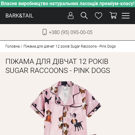
Власне виробництво натуральних ласощів преміум-класу!
BARK&TAIL
+380 (95) 095-00-05
УКР
РУС
Головна
Піжама для дівчат 12 років Sugar Raccoons - Pink Dogs
ПІЖАМА ДЛЯ ДІВЧАТ 12 РОКІВ
СОБАКИ
SUGAR RACCOONS - PINK DOGS
КОТИ
ВІД СПЕКИ
ВЛАСНЕ ВИРОБНИЦТВО
НОВИНКИ
АКЦІЇ
БЛОГ