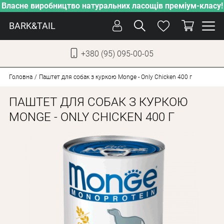
Власне виробництво натуральних ласощів преміум-класу!
BARK&TAIL
+380 (95) 095-00-05
УКР
РУС
Головна
Паштет для собак з куркою Monge - Only Chicken 400 г
ПАШТЕТ ДЛЯ СОБАК З КУРКОЮ
СОБАКИ
MONGE - ONLY CHICKEN 400 Г
КОТИ
ВІД СПЕКИ
ВЛАСНЕ ВИРОБНИЦТВО
НОВИНКИ
АКЦІЇ
БЛОГ