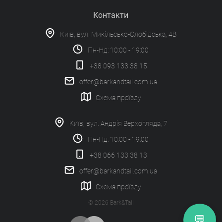
Контакти
Київ, вул. Микільсько-Слобідська, 4В
Пн-Нд: 10:00 - 19:00
+38 093 133 38 15
offer@barkandtail.com.ua
Схема проїзду
Київ, вул. Андрія Верхогляда, 7
Пн-Нд: 10:00 - 19:00
+38 066 133 38 13
offer@barkandtail.com.ua
Схема проїзду
© 2026 Bark&Tail
💬