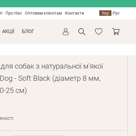
ті
Про Нас
Оптовим клієнтам
Контакти
Укр
Рус
АКЦІЇ
БЛОГ
ля собак з натуральної м'якої
og - Soft Black (діаметр 8 мм,
0-25 см)
вності