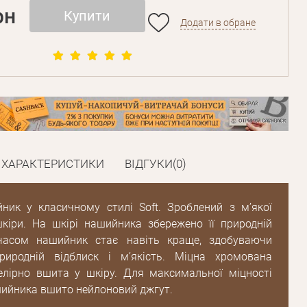
рн
Купити
Додати в обране
Пароль
Пароль
дження
ХАРАКТЕРИСТИКИ
ВІДГУКИ(0)
Повторіть
пароль
ник у класичному стилі Soft. Зроблений з м’якої
кіри. На шкірі нашийника збережено її природній
Зареєструватися
часом нашийник стає навіть краще, здобуваючи
риродній відблиск і м’якість. Міцна хромована
елірно вшита у шкіру. Для максимальної міцності
ийника вшито нейлоновий джгут.