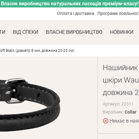
Власне виробництво натуральних ласощів преміум-класу!
Оплата і доставка
Програма лояльнос
ТИ
ВІД СПЕКИ
ВЛАСНЕ ВИРОБНИЦТВО
НОВИНКИ
ft Black (діаметр 8 мм, довжина 20-25 см)
Нашийник д
шкіри WauD
довжина 2
Артикул: 22311
Виробник:
Collar
Немає в ная