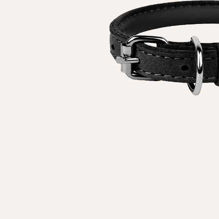
Особисті дані
Ім'я*
Вам н
Прізвище*