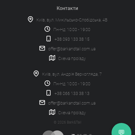
Контакти
Київ, вул. Микільсько-Слобідська, 4В
Пн-Нд: 10:00 - 19:00
+38 093 133 38 15
offer@barkandtail.com.ua
Схема проїзду
Київ, вул. Андрія Верхогляда, 7
Пн-Нд: 10:00 - 19:00
+38 066 133 38 13
offer@barkandtail.com.ua
Схема проїзду
© 2026 Bark&Tail
💬