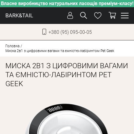
Власне виробництво натуральних ласощів преміум-класу!
BARK&TAIL
+380 (95) 095-00-05
УКР
РУС
Головна
Миска 2в1 з цифровими вагами та ємністю-лабіринтом Pet Geek
СОБАКИ
МИСКА 2В1 З ЦИФРОВИМИ ВАГАМИ
КОТИ
ТА ЄМНІСТЮ-ЛАБІРИНТОМ PET
GEEK
ВІД СПЕКИ
ВЛАСНЕ ВИРОБНИЦТВО
НОВИНКИ
АКЦІЇ
БЛОГ