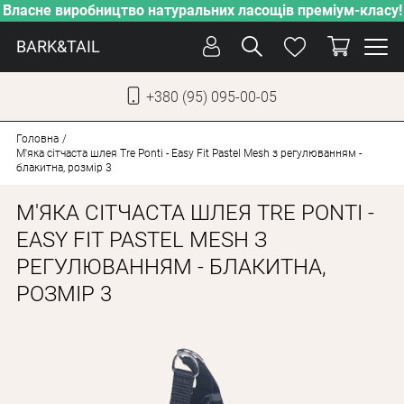
Власне виробництво натуральних ласощів преміум-класу!
BARK&TAIL
+380 (95) 095-00-05
УКР
РУС
Головна
М'яка сітчаста шлея Tre Ponti - Easy Fit Pastel Mesh з регулюванням -
блакитна, розмір 3
СОБАКИ
М'ЯКА СІТЧАСТА ШЛЕЯ TRE PONTI -
КОТИ
EASY FIT PASTEL MESH З
ВІД СПЕКИ
РЕГУЛЮВАННЯМ - БЛАКИТНА,
ВЛАСНЕ ВИРОБНИЦТВО
РОЗМІР 3
НОВИНКИ
АКЦІЇ
БЛОГ