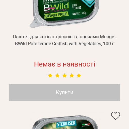
Оплата і доставка
Програма лояльності
Про Нас
Оптовим клієнтам
Паштет для котів з тріскою та овочами Monge -
Контакти
BWild Paté terrine Codfish with Vegetables, 100 г
+380 (95) 095-00-05
Немає в наявності
Купити