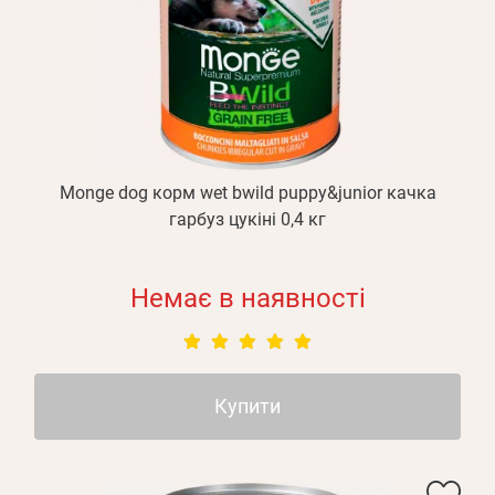
Monge dog корм wet bwild puppy&junior качка
гарбуз цукіні 0,4 кг
Немає в наявності
Купити