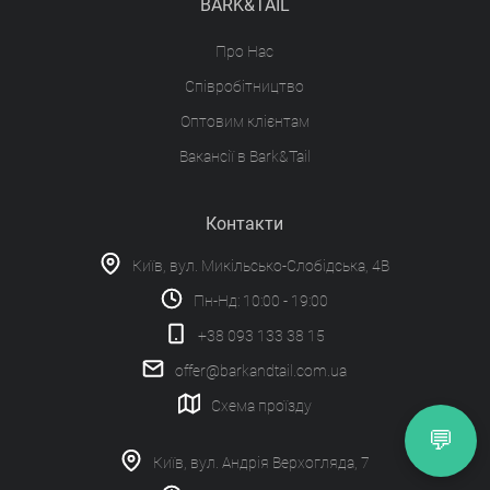
BARK&TAIL
Про Нас
Співробітництво
Оптовим клієнтам
Вакансії в Bark&Tail
Контакти
Київ, вул. Микільсько-Слобідська, 4В
Пн-Нд: 10:00 - 19:00
+38 093 133 38 15
offer@barkandtail.com.ua
Схема проїзду
💬
Київ, вул. Андрія Верхогляда, 7