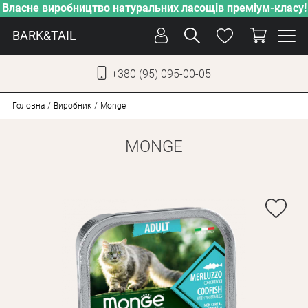
Власне виробництво натуральних ласощів преміум-класу!
BARK&TAIL
+380 (95) 095-00-05
УКР
РУС
Головна
Виробник
Monge
MONGE
СОБАКИ
КОТИ
ВІД СПЕКИ
ВЛАСНЕ ВИРОБНИЦТВО
НОВИНКИ
АКЦІЇ
БЛОГ