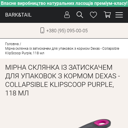
Власне виробництво натуральних ласощів преміум-класу!
BARK&TAIL
+380 (95) 095-00-05
УКР
РУС
Головна
Мірна склянка із затискачем для упаковок з кормом Dexas - Collapsible
KlipScoop Purple, 118 мл
СОБАКИ
МІРНА СКЛЯНКА ІЗ ЗАТИСКАЧЕМ
КОТИ
ДЛЯ УПАКОВОК З КОРМОМ DEXAS -
ВІД СПЕКИ
COLLAPSIBLE KLIPSCOOP PURPLE,
ВЛАСНЕ ВИРОБНИЦТВО
118 МЛ
НОВИНКИ
АКЦІЇ
БЛОГ