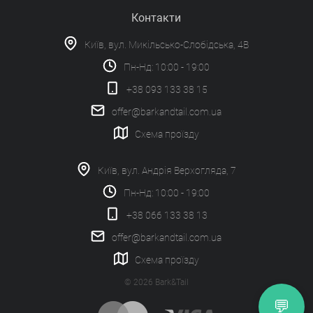
Контакти
Київ, вул. Микільсько-Слобідська, 4В
Пн-Нд: 10:00 - 19:00
+38 093 133 38 15
offer@barkandtail.com.ua
Схема проїзду
Київ, вул. Андрія Верхогляда, 7
Пн-Нд: 10:00 - 19:00
+38 066 133 38 13
offer@barkandtail.com.ua
Схема проїзду
© 2026 Bark&Tail
💬