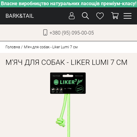
Власне виробництво натуральних ласощів преміум-класу!
BARK&TAIL
+380 (95) 095-00-05
УКР
РУС
Головна
М’яч для собак - Liker Lumi 7 см
М’ЯЧ ДЛЯ СОБАК - LIKER LUMI 7 СМ
СОБАКИ
КОТИ
ВІД СПЕКИ
ВЛАСНЕ ВИРОБНИЦТВО
НОВИНКИ
АКЦІЇ
БЛОГ