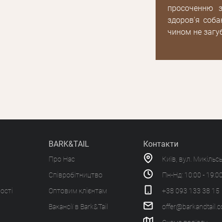
просоченню з
здоров'я соба
чином не загуб
BARK&TAIL
Контакти
Про Нас
Київ, вул. Микільс
Співробітництво
Пн-Нд: 10:00 - 19:0
ості
Оптовим клієнтам
+38 093 133 38 15
Вакансії в Bark&Tail
offer@barkandtail.