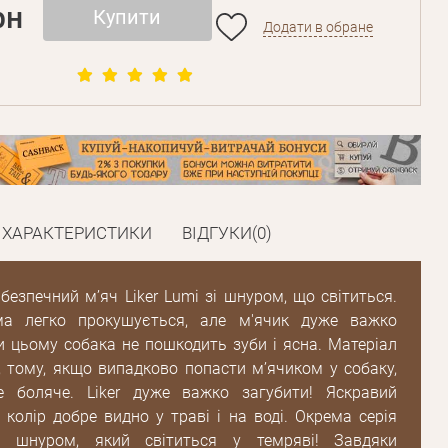
рн
Купити
Додати в обране
Пароль
ХАРАКТЕРИСТИКИ
ВІДГУКИ(0)
Пароль
дження
 безпечний м’яч Liker Lumi зі шнуром, що світиться.
Повторіть
пароль
ма легко прокушується, але м'ячик дуже важко
и цьому собака не пошкодить зуби і ясна. Матеріал
, тому, якщо випадково попасти м’ячиком у собаку,
Зареєструватися
 боляче. Liker дуже важко загубити! Яскравий
колір добре видно у траві і на воді. Окрема серія
зі шнуром, який світиться у темряві! Завдяки