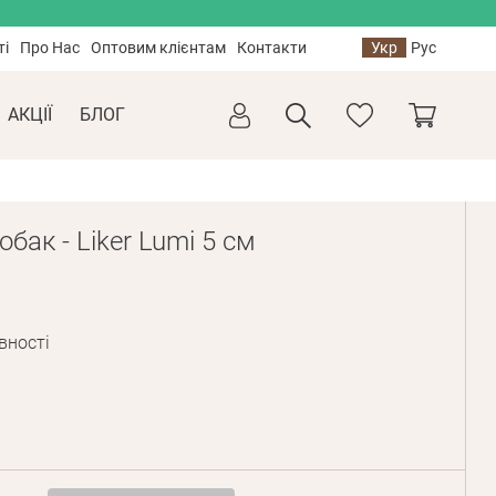
ті
Про Нас
Оптовим клієнтам
Контакти
Укр
Рус
АКЦІЇ
БЛОГ
обак - Liker Lumi 5 см
вності