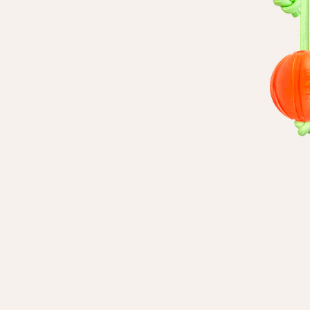
Особисті дані
Ім'я*
Вам н
Прізвище*