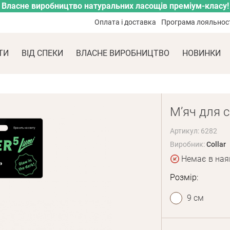
Власне виробництво натуральних ласощів преміум-класу!
Оплата і доставка
Програма лояльнос
ТИ
ВІД СПЕКИ
ВЛАСНЕ ВИРОБНИЦТВО
НОВИНКИ
М’яч для с
Артикул: 6282
Виробник:
Collar
Немає в ная
Розмір:
9 см