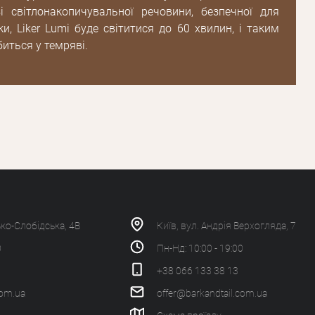
і світлонакопичувальної речовини, безпечної для
ки, Liker Lumi буде світитися до 60 хвилин, і таким
иться у темряві.
ько-Слобідська, 4В
Київ, вул. Андрія Верхогляда, 7
0
Пн-Нд: 10:00 - 19:00
+38 066 133 38 13
com.ua
offer@barkandtail.com.ua