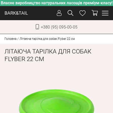
Власне виробництво натуральних ласощів преміум-класу!
BARK&TAIL
+380 (95) 095-00-05
УКР
РУС
Головна
Літаюча тарілка для собак Flyber 22 см
ЛІТАЮЧА ТАРІЛКА ДЛЯ СОБАК
СОБАКИ
FLYBER 22 СМ
КОТИ
ВІД СПЕКИ
ВЛАСНЕ ВИРОБНИЦТВО
НОВИНКИ
АКЦІЇ
БЛОГ