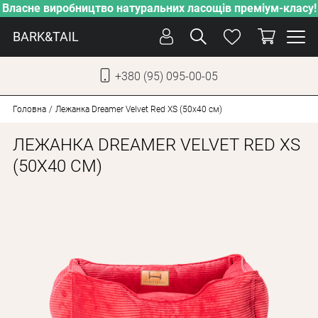
Власне виробництво натуральних ласощів преміум-класу!
BARK&TAIL
+380 (95) 095-00-05
УКР
РУС
Головна
Лежанка Dreamer Velvet Red XS (50x40 см)
ЛЕЖАНКА DREAMER VELVET RED XS
СОБАКИ
(50X40 СМ)
КОТИ
ВІД СПЕКИ
ВЛАСНЕ ВИРОБНИЦТВО
НОВИНКИ
АКЦІЇ
БЛОГ