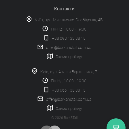
Контакти
Київ, вул. Микільсько-Слобідська, 4В
Пн-Нд: 10:00 - 19:00
+38 093 133 38 15
offer@barkandtail.com.ua
Схема проїзду
Київ, вул. Андрія Верхогляда, 7
Пн-Нд: 10:00 - 19:00
+38 066 133 38 13
offer@barkandtail.com.ua
Схема проїзду
© 2026 Bark&Tail
💬