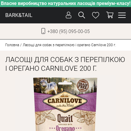
Власне виробництво натуральних ласощів преміум-класу!
BARK&TAIL
+380 (95) 095-00-05
УКР
РУС
Головна
Ласощі для собак з перепілкою і орегано Carnilove 200 г.
ЛАСОЩІ ДЛЯ СОБАК З ПЕРЕПІЛКОЮ
СОБАКИ
І ОРЕГАНО CARNILOVE 200 Г.
КОТИ
ВІД СПЕКИ
ВЛАСНЕ ВИРОБНИЦТВО
НОВИНКИ
АКЦІЇ
БЛОГ