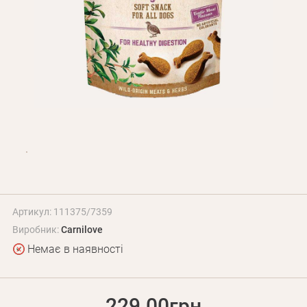
Оплата і доставка
Програма лояльності
Про Нас
Оптовим клієнтам
Контакти
+380 (95) 095-00-05
Артикул: 111375/7359
Виробник:
Carnilove
Немає в наявності
229.00грн