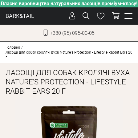
Власне виробництво натуральних ласощів преміум-класу!
BARK&TAIL
+380 (95) 095-00-05
УКР
РУС
Головна
Ласощі для собак кролячі вуха Nature's Protection - Lifestyle Rabbit Ears 20
г
СОБАКИ
ЛАСОЩІ ДЛЯ СОБАК КРОЛЯЧІ ВУХА
КОТИ
NATURE'S PROTECTION - LIFESTYLE
ВІД СПЕКИ
RABBIT EARS 20 Г
ВЛАСНЕ ВИРОБНИЦТВО
НОВИНКИ
АКЦІЇ
БЛОГ