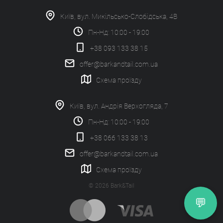
Київ, вул. Микільсько-Слобідська, 4В
Пн-Нд: 10:00 - 19:00
+38 093 133 38 15
offer@barkandtail.com.ua
Схема проїзду
Київ, вул. Андрія Верхогляда, 7
Пн-Нд: 10:00 - 19:00
+38 066 133 38 13
offer@barkandtail.com.ua
Схема проїзду
© 2026 Bark&Tail
💬