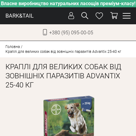
Власне виробництво натуральних ласощів преміум-класу!
BARK&TAIL
+380 (95) 095-00-05
УКР
РУС
Головна
Краплі для великих собак від зовнішніх паразитів Advantix 25-40 кг
СОБАКИ
КРАПЛІ ДЛЯ ВЕЛИКИХ СОБАК ВІД
КОТИ
ЗОВНІШНІХ ПАРАЗИТІВ ADVANTIX
25-40 КГ
ВІД СПЕКИ
ВЛАСНЕ ВИРОБНИЦТВО
НОВИНКИ
АКЦІЇ
БЛОГ