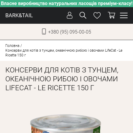
Власне виробництво натуральних ласощів преміум-класу!
BARK&TAIL
+380 (95) 095-00-05
УКР
РУС
Головна
Консерви для котів з тунцем, океанічною рибою і овочами LifeCat - Le
Ricette 150 г
СОБАКИ
КОНСЕРВИ ДЛЯ КОТІВ З ТУНЦЕМ,
КОТИ
ОКЕАНІЧНОЮ РИБОЮ І ОВОЧАМИ
ВІД СПЕКИ
LIFECAT - LE RICETTE 150 Г
ВЛАСНЕ ВИРОБНИЦТВО
НОВИНКИ
АКЦІЇ
БЛОГ