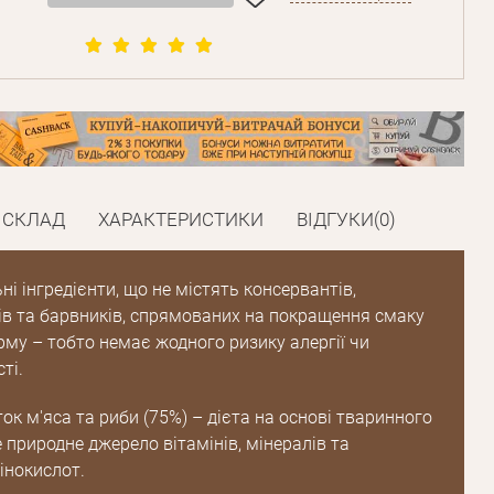
СКЛАД
ХАРАКТЕРИСТИКИ
ВІДГУКИ(0)
і інгредієнти, що не містять консервантів,
в та барвників, спрямованих на покращення смаку
рму – тобто немає жодного ризику алергії чи
Пароль
ті.
ок м'яса та риби (75%) – дієта на основі тваринного
Пароль
е природне джерело вітамінів, мінералів та
дження
інокислот.
Повторіть