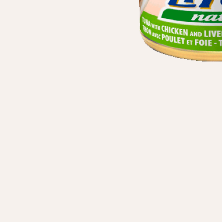
Особисті дані
Ім'я*
Вам н