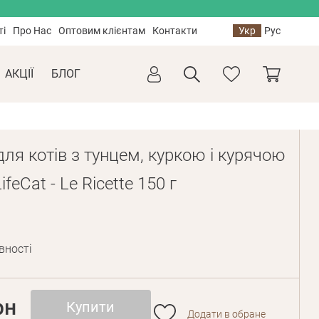
ті
Про Нас
Оптовим клієнтам
Контакти
Укр
Рус
АКЦІЇ
БЛОГ
ля котів з тунцем, куркою і курячою
feCat - Le Ricette 150 г
вності
рн
Купити
Додати в обране