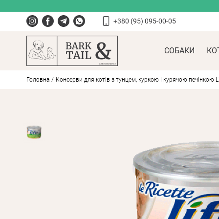
+380 (95) 095-00-05
СОБАКИ
КО
Головна
Консерви для котів з тунцем, куркою і курячою печінкою Life