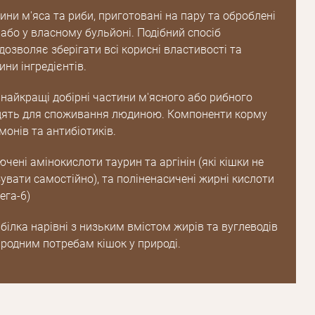
пароль
ни м'яса та риби, приготовані на пару та оброблені
 або у власному бульйоні. Подібний спосіб
озволяє зберігати всі корисні властивості та
Зареєструватися
ни інгредієнтів.
 найкращі добірні частини м'ясного або рибного
ходять для споживання людиною. Компоненти корму
монів та антибіотиків.
чені амінокислоти таурин та аргінін (які кішки не
увати самостійно), та поліненасичені жирні кислоти
ега-6)
білка нарівні з низьким вмістом жирів та вуглеводів
иродним потребам кішок у природі.