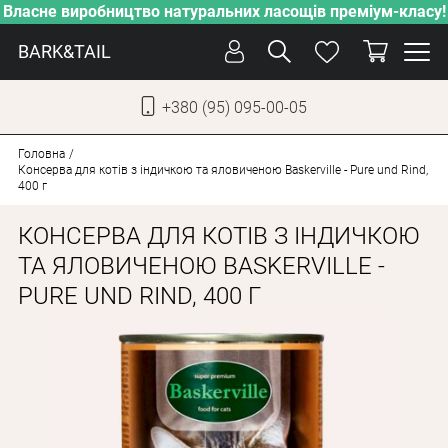
Власне виробництво натуральних ласощів преміум-класу!
BARK&TAIL
+380 (95) 095-00-05
УКР
РУС
Головна
Консерва для котів з індичкою та яловиченою Baskerville - Pure und Rind,
400 г
СОБАКИ
КОНСЕРВА ДЛЯ КОТІВ З ІНДИЧКОЮ
КОТИ
ТА ЯЛОВИЧЕНОЮ BASKERVILLE -
ВІД СПЕКИ
PURE UND RIND, 400 Г
ВЛАСНЕ ВИРОБНИЦТВО
НОВИНКИ
АКЦІЇ
БЛОГ