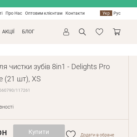
ті
Про Нас
Оптовим клієнтам
Контакти
Укр
Рус
АКЦІЇ
БЛОГ
я чистки зубів 8in1 - Delights Pro
e (21 шт), XS
/660790/117261
вності
рн
Купити
Додати в обране