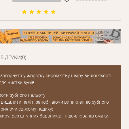
Пароль
Пароль
ВІДГУКИ(0)
дження
Повторіть
загорнута у жорстку сиром'ятну шкіру вищої якості
пароль
ля чистки зубів.
оти зубного нальоту;
Зареєструватися
видалити наліт, запобігаючи виникненню зубного
прияючи свіжому подиху;
жиру. Без штучних барвників і підсилювачів смаку.