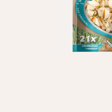
Особисті дані
Ім'я*
Вам н
Прізвище*