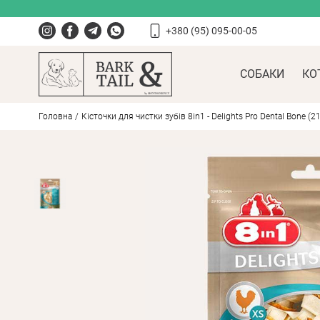
+380 (95) 095-00-05
СОБАКИ
КО
Головна
Кісточки для чистки зубів 8in1 - Delights Pro Dental Bone (21