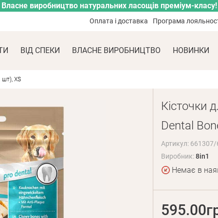
Власне виробництво натуральних ласощів преміум-класу!
Оплата і доставка
Програма лояльнос
ТИ
ВІД СПЕКИ
ВЛАСНЕ ВИРОБНИЦТВО
НОВИНКИ
 шт), XS
Кісточки дл
Dental Bon
Артикул: 661307
Виробник:
8in1
Немає в ная
595.00г